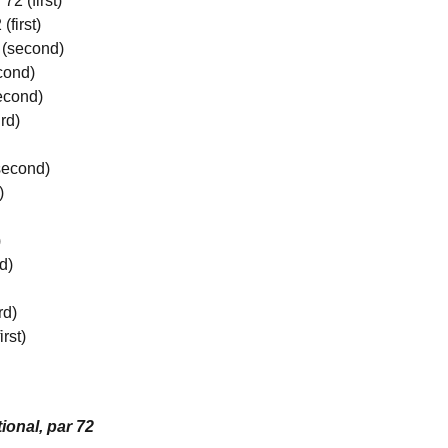
2 (first)
(first)
 (second)
cond)
second)
rd)
second)
)
)
d)
rd)
rst)
ional, par 72