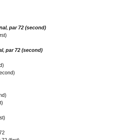
al, par 72 (second)
st)
l, par 72 (second)
d)
second)
nd)
t)
st)
 72