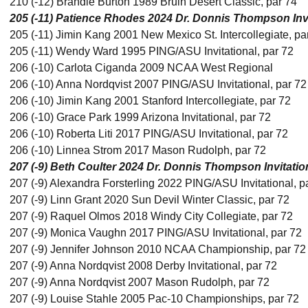
210 (-12) Brandie Burton 1989 Bruin Desert Classic, par 74
205 (-11) Patience Rhodes
2024 Dr. Donnis Thompson Invit
205 (-11) Jimin Kang 2001 New Mexico St. Intercollegiate, pa
205 (-11) Wendy Ward 1995 PING/ASU Invitational, par 72
206 (-10) Carlota Ciganda 2009 NCAA West Regional
206 (-10) Anna Nordqvist 2007 PING/ASU Invitational, par 72
206 (-10) Jimin Kang 2001 Stanford Intercollegiate, par 72
206 (-10) Grace Park 1999 Arizona Invitational, par 72
206 (-10) Roberta Liti 2017 PING/ASU Invitational, par 72
206 (-10) Linnea Strom 2017 Mason Rudolph, par 72
207 (-9) Beth Coulter 2024 Dr. Donnis Thompson Invitation
207 (-9) Alexandra Forsterling 2022 PING/ASU Invitational, p
207 (-9) Linn Grant 2020 Sun Devil Winter Classic, par 72
207 (-9) Raquel Olmos 2018 Windy City Collegiate, par 72
207 (-9) Monica Vaughn 2017 PING/ASU Invitational, par 72
207 (-9) Jennifer Johnson 2010 NCAA Championship, par 72
207 (-9) Anna Nordqvist 2008 Derby Invitational, par 72
207 (-9) Anna Nordqvist 2007 Mason Rudolph, par 72
207 (-9) Louise Stahle 2005 Pac-10 Championships, par 72