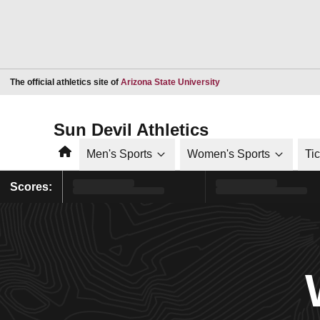
Opens in a new window
The official athletics site of
Arizona State University
Sun Devil Athletics
Home
Men's Sports
Women's Sports
Ti
Scores: