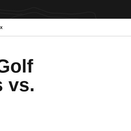
ex
Golf
 vs.