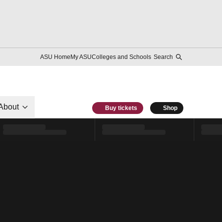
ASU Home
My ASU
Colleges and Schools
Search
About
Buy tickets
Shop