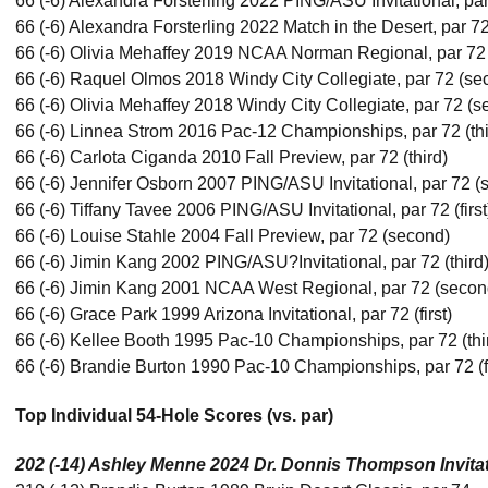
66 (-6) Alexandra Forsterling 2022 PING/ASU Invitational, par 7
66 (-6) Alexandra Forsterling 2022 Match in the Desert, par 72 
66 (-6) Olivia Mehaffey 2019 NCAA Norman Regional, par 72
66 (-6) Raquel Olmos 2018 Windy City Collegiate, par 72 (se
66 (-6) Olivia Mehaffey 2018 Windy City Collegiate, par 72 (
66 (-6) Linnea Strom 2016 Pac-12 Championships, par 72 (thi
66 (-6) Carlota Ciganda 2010 Fall Preview, par 72 (third)
66 (-6) Jennifer Osborn 2007 PING/ASU Invitational, par 72 (
66 (-6) Tiffany Tavee 2006 PING/ASU Invitational, par 72 (first
66 (-6) Louise Stahle 2004 Fall Preview, par 72 (second)
66 (-6) Jimin Kang 2002 PING/ASU?Invitational, par 72 (third
66 (-6) Jimin Kang 2001 NCAA West Regional, par 72 (secon
66 (-6) Grace Park 1999 Arizona Invitational, par 72 (first)
66 (-6) Kellee Booth 1995 Pac-10 Championships, par 72 (thi
66 (-6) Brandie Burton 1990 Pac-10 Championships, par 72 (fi
Top Individual 54-Hole Scores (vs. par)
202 (-14) Ashley Menne 2024 Dr. Donnis Thompson Invitat