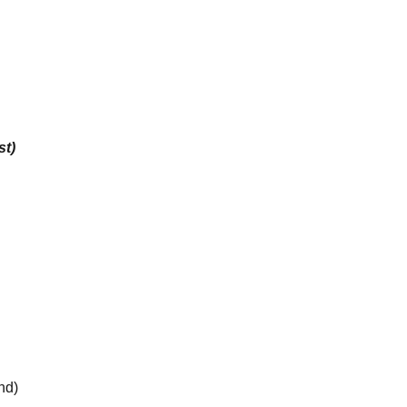
st)
nd)